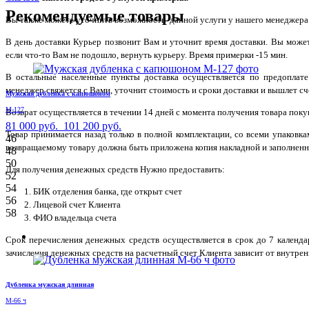
Рекомендуемые товары
Вы также можете уточнить возможность данной услуги у нашего менеджера по
В день доставки Курьер позвонит Вам и уточнит время доставки. Вы може
если что-то Вам не подошло, вернуть курьеру. Время примерки -15 мин.
В остальные населенные пункты доставка осуществляется по предоплате
менеджер свяжется с Вами, уточнит стоимость и сроки доставки и вышлет сче
Мужская дубленка с капюшоном
М-127
Возврат осуществляется в течении 14 дней с момента получения товара поку
81 000 руб.
101 200 руб.
Товар принимается назад только в полной комплектации, со всеми упаковк
46
возвращаемому товару должна быть приложена копия накладной и заполненн
48
50
Для получения денежных средств Нужно предоставить:
52
54
БИК отделения банка, где открыт счет
56
Лицевой счет Клиента
58
ФИО владельца счета
Срок перечисления денежных средств осуществляется в срок до 7 календ
зачисления денежных средств на расчетный счет Клиента зависит от внутрен
Дубленка мужская длинная
М-66 ч