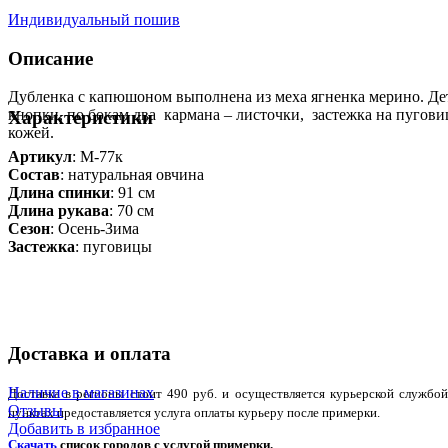
Индивидуальный пошив
Описание
Дубленка с капюшоном выполнена из меха ягненка мерино. Де
кнопки, по бокам два кармана – листочки, застежка на пугови
Характеристики
кожей.
Артикул
: М-77к
Состав
:
натуральная овчина
Длина спинки
: 91 см
Длина рукава
: 70 см
Сезон
: Осень-Зима
Застежка
: пуговицы
Доставка и оплата
Наличие в магазинах
Доставка в регионы стоит 490 руб. и осуществляется курьерской служб
Отзывы
пунктах предоставляется услуга оплаты курьеру после примерки.
Добавить в избранное
Скачать
список городов с услугой примерки.