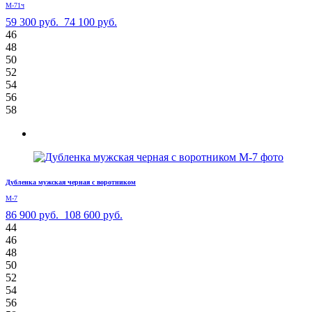
М-71ч
59 300 руб.
74 100 руб.
46
48
50
52
54
56
58
Дубленка мужская черная с воротником
М-7
86 900 руб.
108 600 руб.
44
46
48
50
52
54
56