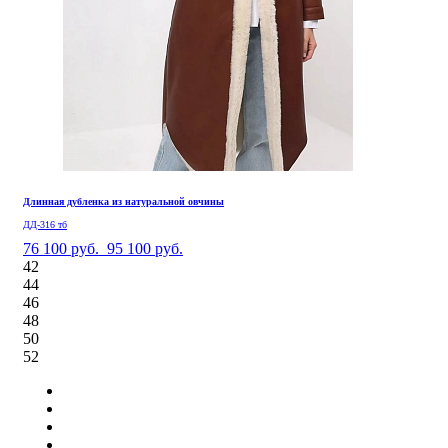
Длинная дубленка из натуральной овчины
ДД-316 тб
76 100 руб.
95 100 руб.
42
44
46
48
50
52