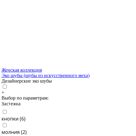
Женская коллекция
Эко шубы (шубы из искусственного меха)
Дизайнерские эко шубы
+
Выбор по параметрам:
Застежка
кнопки (
6
)
молния (
2
)